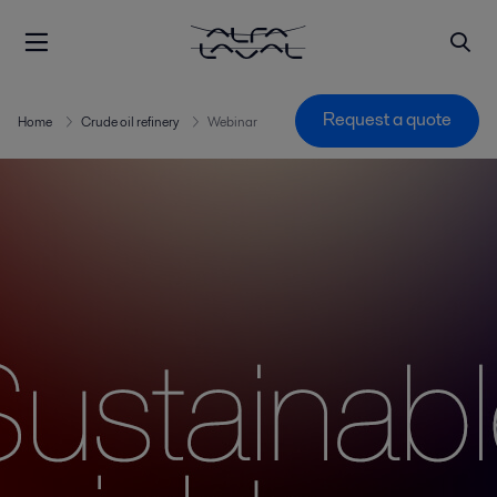
Request a quote
Home
Crude oil refinery
Webinar