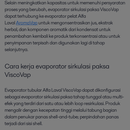
Selain meningkatkan kapasitas untuk memenuhi persyaratan
proses yang berubah,
evaporator sirkulasi paksa
ViscoVap
dapat
terhubung ke
evaporator pelat
Alfa
Laval
AromaVap
untuk
mengonsentrasikan jus,
ekstrak
herbal,
dan
komponen aromatik d
ar
i kondensat
untuk
penambahan kembali ke
produk terkonsentrasi atau
untuk
penyimpanan
ter
pisah dan digunakan lagi di tahap
selanjutnya.
Cara kerja evaporator sirkulasi paksa
ViscoVap
Evaporator tubular Alfa Laval ViscoVap dapat dikonfigurasi
sebagai evaporator sirkulasi paksa tahap tunggal atau multi-
efek yang terdiri dari satu atau lebih loop resirkulasi. Produk
mengalir dengan kecepatan tinggi melalui tabung bagian
dalam penukar panas shell-and-tube; perpindahan panas
terjadi dari sisi shell.