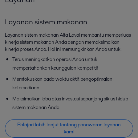
Layanan sistem makanan
Layanan sistem makanan Alfa Laval membantu memperluas
kinerja sistem makanan Anda dengan memaksimalkan
kinerja proses Anda. Hal ini memungkinkan Anda untuk:
Terus meningkatkan operasi Anda untuk
mempertahankan keunggulan kompetitif
Beverage processing
Memfokuskan pada waktu aktif, pengoptimalan,
Keen to reduce energy and water use as well as boosting hygiene levels
ketersediaan
and product quality? Alfa Laval beverage equipment and processing
Maksimalkan laba atas investasi sepanjang siklus hidup
solutions can help you.
sistem makanan Anda
Pelajari lebih lanjut tentang penawaran layanan
kami