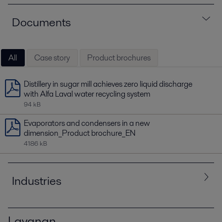
Documents
All
Case story
Product brochures
Distillery in sugar mill achieves zero liquid discharge
with Alfa Laval water recycling system
94 kB
Evaporators and condensers in a new
dimension_Product brochure_EN
4186 kB
Industries
Layanan
All
Chemicals
Food and Beverage