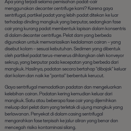
Apa yang terjadi selama pemisahan padat-cair
menggunakan decanter centrifuge kami? Karena gaya
sentrifugal, partikel padat yang lebih padat ditekan ke luar
terhadap dinding mangkuk yang berputar, sedangkan fase
cair yang kurang padat membentuk lapisan dalam konsentris
di dalam decanter centrifuge. Pelat dam yang berbeda
digunakan untuk memvariasikan kedalaman cairan – yang
disebut kolam – sesuai kebutuhan. Sedimen yang dibentuk
oleh partikel padat terus-menerus dihilangkan oleh konveyor
sekrup, yang berputar pada kecepatan yang berbeda dari
mangkuk. Hasilnya, padatan secara bertahap "dibajak" keluar
dari kolam dan naik ke "pantai" berbentuk kerucut.
Gaya sentrifugal memadatkan padatan dan mengeluarkan
kelebihan cairan. Padatan kering kemudian keluar dari
mangkuk. Satu atau beberapa fase cair yang dijernihkan
meluap dari pelat dam yang terletak di ujung mangkuk yang
berlawanan. Penyekat di dalam casing sentrifugal
mengarahkan fase terpisah ke jalur aliran yang benar dan
mencegah risiko kontaminasi silang.