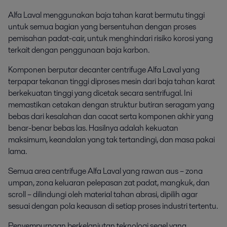
Alfa Laval menggunakan baja tahan karat bermutu tinggi
untuk semua bagian yang bersentuhan dengan proses
pemisahan padat-cair, untuk menghindari risiko korosi yang
terkait dengan penggunaan baja karbon.
Komponen berputar decanter centrifuge Alfa Laval yang
terpapar tekanan tinggi diproses mesin dari baja tahan karat
berkekuatan tinggi yang dicetak secara sentrifugal. Ini
memastikan cetakan dengan struktur butiran seragam yang
bebas dari kesalahan dan cacat serta komponen akhir yang
benar-benar bebas las. Hasilnya adalah kekuatan
maksimum, keandalan yang tak tertandingi, dan masa pakai
lama.
Semua area centrifuge Alfa Laval yang rawan aus – zona
umpan, zona keluaran pelepasan zat padat, mangkuk, dan
scroll – dilindungi oleh material tahan abrasi, dipilih agar
sesuai dengan pola keausan di setiap proses industri tertentu.
Penyempurnaan berkelanjutan teknologi segel yang