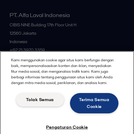
PT. Alfa Laval Indonesia
CIBIS NINE Building 17th Floor Unit H
12560
Jakarta
Indonesia
+62 21 3970 3359
Kami menggunakan cookie agar situs kami berfungsi dengan
baik, mempersonalisasikan konten dan iklan, menyediakan
All offices
fitur media sosial, dan menganalisis trafik kami. Kami juga
berbagi informasi tentang penggunaan situs kami oleh Anda
dengan mitra media sosial, periklanan, dan analisis kami.
Privacy policy
Cookies policy
Community guidelines
Tolak Semua
Terima Semua
Legal terms and conditions
Cookie
Follow us
Pengaturan Cookie
© 2015-2026ALFA LAVAL