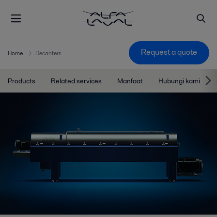
Request a quote
Home
Decanters
Products
Related services
Manfaat
Hubungi kami