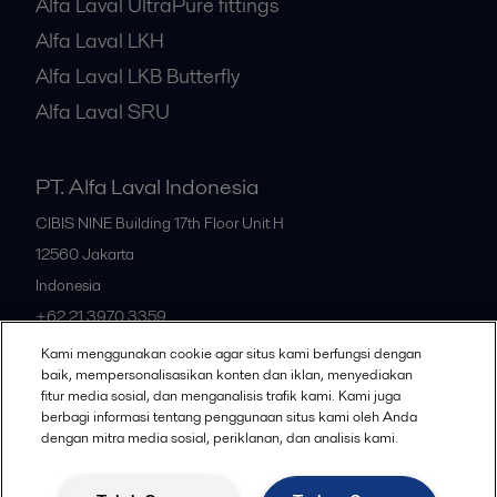
Alfa Laval UltraPure fittings
Alfa Laval LKH
Alfa Laval LKB Butterfly
Alfa Laval SRU
PT. Alfa Laval Indonesia
CIBIS NINE Building 17th Floor Unit H
12560
Jakarta
Indonesia
+62 21 3970 3359
Kami menggunakan cookie agar situs kami berfungsi dengan
baik, mempersonalisasikan konten dan iklan, menyediakan
All offices
fitur media sosial, dan menganalisis trafik kami. Kami juga
berbagi informasi tentang penggunaan situs kami oleh Anda
dengan mitra media sosial, periklanan, dan analisis kami.
Privacy policy
Cookies policy
Community guidelines