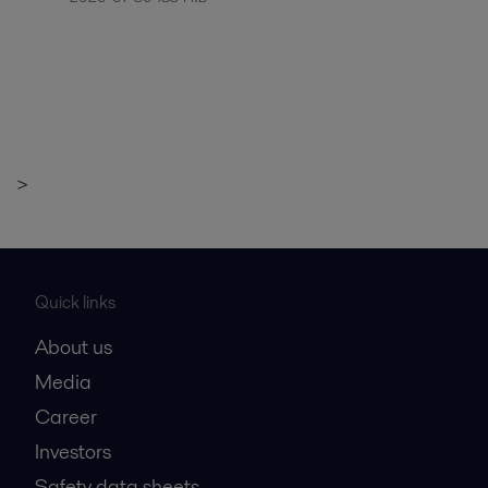
>
Quick links
About us
Media
Career
Investors
Safety data sheets