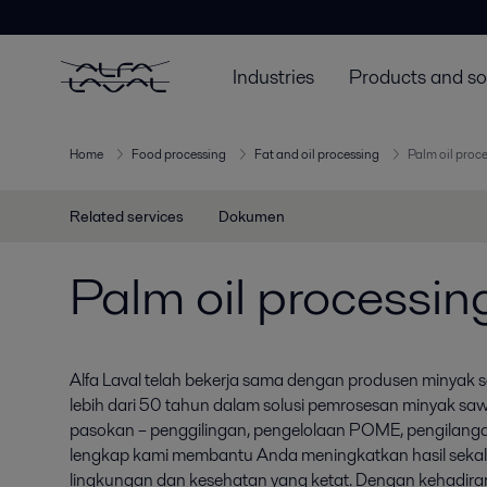
Industries
Products and so
Home
Food processing
Fat and oil processing
Palm oil proc
Related services
Dokumen
Palm oil processin
Alfa Laval telah bekerja sama dengan produsen minyak
lebih dari 50 tahun dalam solusi pemrosesan minyak sawi
pasokan – penggilingan, pengelolaan POME, pengilanga
lengkap kami membantu Anda meningkatkan hasil sekal
lingkungan dan kesehatan yang ketat. Dengan kehadiran