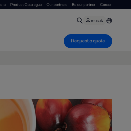
dia
Product Catalogue
Our partners
Be our partner
Career
masuk
Request a quote