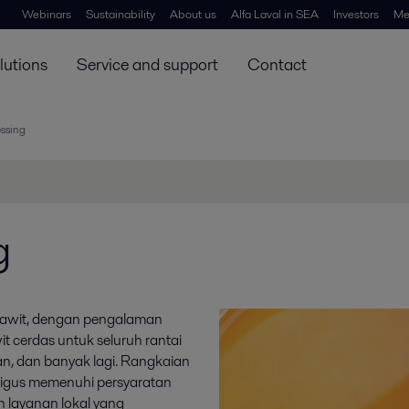
Webinars
Sustainability
About us
Alfa Laval in SEA
Investors
Me
lutions
Service and support
Contact
essing
g
 sawit, dengan pengalaman
t cerdas untuk seluruh rantai
n, dan banyak lagi. Rangkaian
igus memenuhi persyaratan
 layanan lokal yang