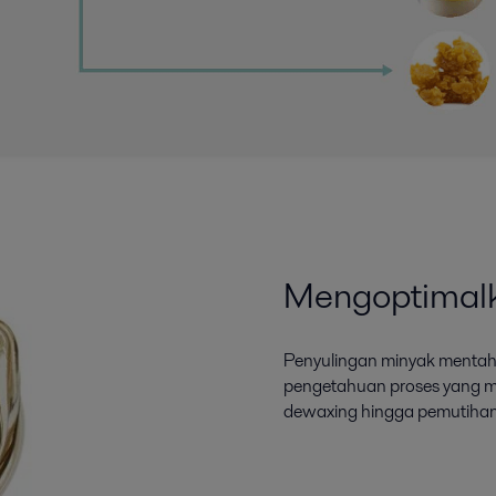
Mengoptimalk
Penyulingan minyak mentah
pengetahuan proses yang me
dewaxing hingga pemutihan,